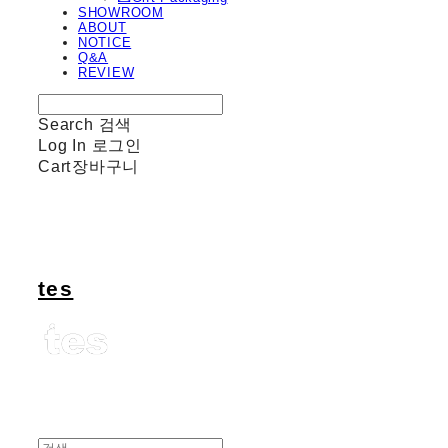
SHOWROOM
ABOUT
NOTICE
Q&A
REVIEW
Search
검색
Log In
로그인
Cart
장바구니
tes