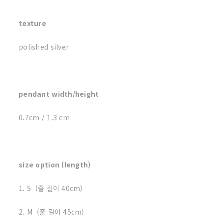
texture
polished silver
pendant width/height
0.7cm / 1.3 cm
size option (length)
1. S (줄 길이 40cm)
2. M (줄 길이 45cm)