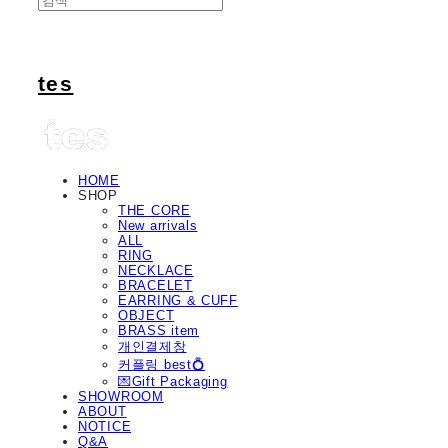
tes
HOME
SHOP
THE CORE
New arrivals
ALL
RING
NECKLACE
BRACELET
EARRING & CUFF
OBJECT
BRASS item
개인결제창
커플링 best💍
💌Gift Packaging
SHOWROOM
ABOUT
NOTICE
Q&A