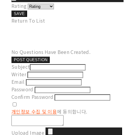
Rating
SAVE
Return To List
No Questions Have Been Created.
POST QUESTION
Subject
Writer
Email
Password
Confirm Password
개인정보 수집 및 이용
에 동의합니다.
Upload Image