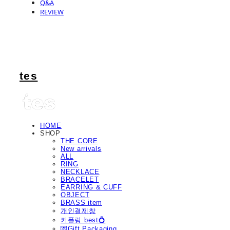
Q&A
REVIEW
tes
HOME
SHOP
THE CORE
New arrivals
ALL
RING
NECKLACE
BRACELET
EARRING & CUFF
OBJECT
BRASS item
개인결제창
커플링 best💍
💌Gift Packaging