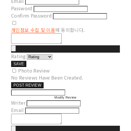
Email
Password
Confirm Password
개인정보 수집 및 이용
에 동의합니다.
Rating
SAVE
Photo Review
No Reviews Have Been Created.
POST REVIEW
Modify Review
Writer
Email