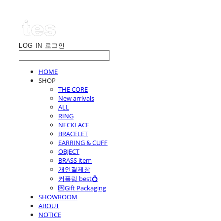
LOG IN
로그인
HOME
SHOP
THE CORE
New arrivals
ALL
RING
NECKLACE
BRACELET
EARRING & CUFF
OBJECT
BRASS item
개인결제창
커플링 best💍
💌Gift Packaging
SHOWROOM
ABOUT
NOTICE