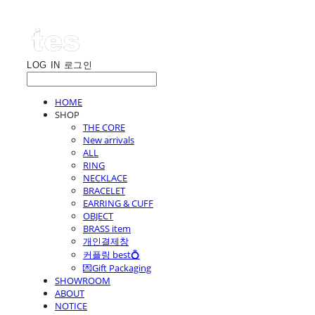
LOG IN
로그인
HOME
SHOP
THE CORE
New arrivals
ALL
RING
NECKLACE
BRACELET
EARRING & CUFF
OBJECT
BRASS item
개인결제창
커플링 best💍
💌Gift Packaging
SHOWROOM
ABOUT
NOTICE