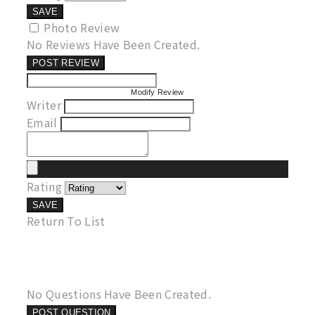
SAVE
Photo Review
No Reviews Have Been Created.
POST REVIEW
Modify Review
Writer
Email
Rating
SAVE
Return To List
No Questions Have Been Created.
POST QUESTION