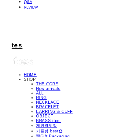
Q&A
REVIEW
tes
HOME
SHOP
THE CORE
New arrivals
ALL
RING
NECKLACE
BRACELET
EARRING & CUFF
OBJECT
BRASS item
개인결제창
커플링 best💍
💌Gift Packaging