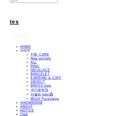
tes
HOME
SHOP
THE CORE
New arrivals
ALL
RING
NECKLACE
BRACELET
EARRING & CUFF
OBJECT
BRASS item
개인결제창
커플링 best💍
💌Gift Packaging
SHOWROOM
ABOUT
NOTICE
Q&A