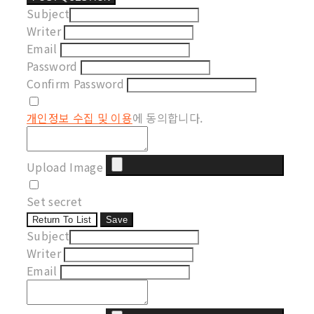
Subject
Writer
Email
Password
Confirm Password
개인정보 수집 및 이용
에 동의합니다.
Upload Image
Set secret
Return To List
Save
Subject
Writer
Email