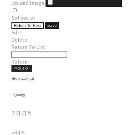
Upload Image
Set secret
Return To Post
Save
Edit
Delete
Return To List
Return
구매하기
Rice cabinet
27,000원
추가 금액
사이즈