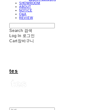
SHOWROOM
ABOUT
NOTICE
Q&A
REVIEW
Search
검색
Log In
로그인
Cart
장바구니
tes