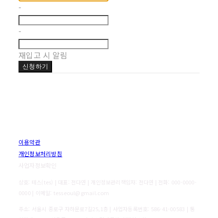
-
-
재입고 시 알림
신청하기
이용약관
개인정보처리방침
사업자정보확인
상호: 테스(tes) | 대표: 전다연 | 개인정보관리책임자: 전다연 | 전화: 000-0000-
0000 | 이메일: tesseoul@gmail.com
주소: 서울시 종로구 자하문로7길25,1층 | 사업자등록번호:
586-41-00583
| 통