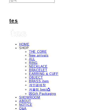
tes
HOME
SHOP
THE CORE
New arrivals
ALL
RING
NECKLACE
BRACELET
EARRING & CUFF
OBJECT
BRASS item
개인결제창
커플링 best💍
💌Gift Packaging
SHOWROOM
ABOUT
NOTICE
Q&A