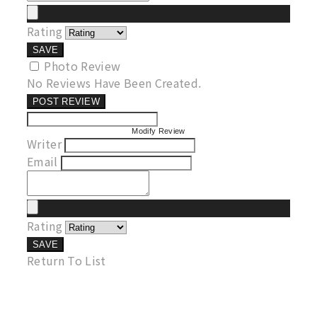
Rating
SAVE
Photo Review
No Reviews Have Been Created.
POST REVIEW
Modify Review
Writer
Email
Rating
SAVE
Return To List