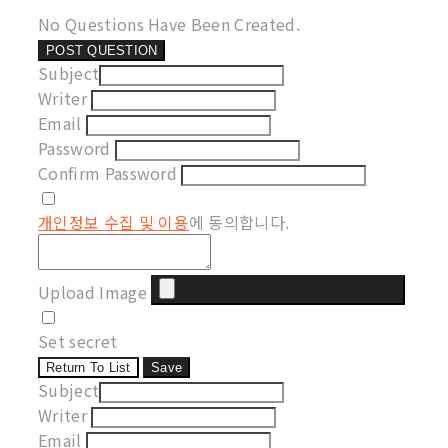
No Questions Have Been Created.
POST QUESTION
Subject
Writer
Email
Password
Confirm Password
개인정보 수집 및 이용
에 동의합니다.
Upload Image
Set secret
Return To List
Save
Subject
Writer
Email