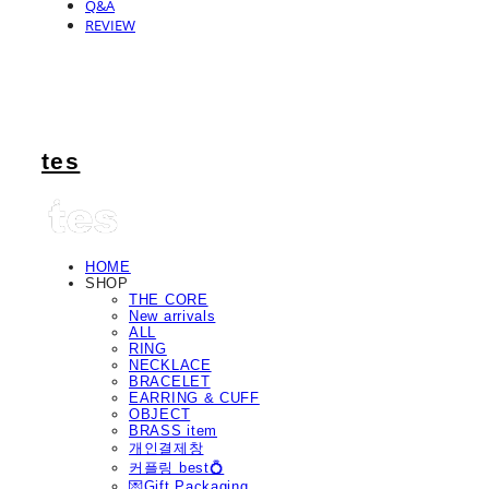
Q&A
REVIEW
tes
HOME
SHOP
THE CORE
New arrivals
ALL
RING
NECKLACE
BRACELET
EARRING & CUFF
OBJECT
BRASS item
개인결제창
커플링 best💍
💌Gift Packaging