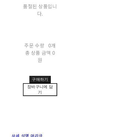
품절된 상품입니
다.
주문 수량
0개
총 상품 금액
0
원
구매하기
장바구니에 담
기
상세 설명 머리글