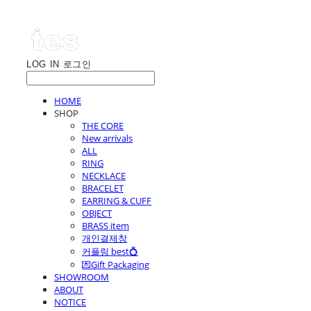
LOG IN
로그인
HOME
SHOP
THE CORE
New arrivals
ALL
RING
NECKLACE
BRACELET
EARRING & CUFF
OBJECT
BRASS item
개인결제창
커플링 best💍
💌Gift Packaging
SHOWROOM
ABOUT
NOTICE