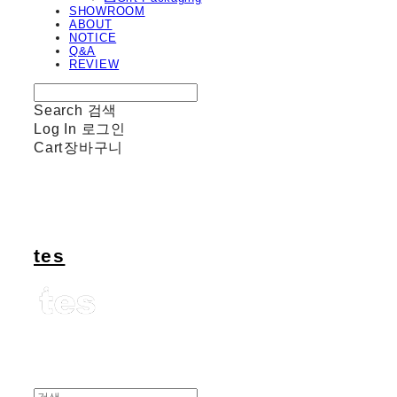
SHOWROOM
ABOUT
NOTICE
Q&A
REVIEW
Search
검색
Log In
로그인
Cart
장바구니
tes