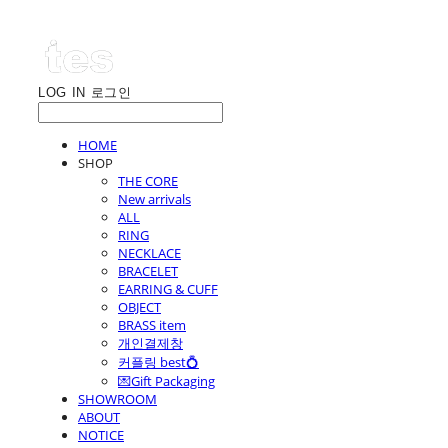
LOG IN
로그인
HOME
SHOP
THE CORE
New arrivals
ALL
RING
NECKLACE
BRACELET
EARRING & CUFF
OBJECT
BRASS item
개인결제창
커플링 best💍
💌Gift Packaging
SHOWROOM
ABOUT
NOTICE