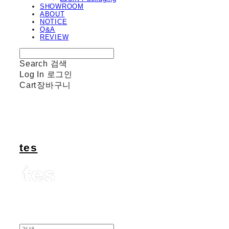
SHOWROOM
ABOUT
NOTICE
Q&A
REVIEW
Search
검색
Log In
로그인
Cart
장바구니
tes