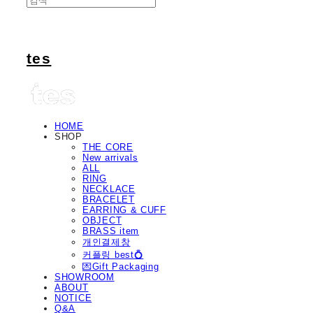
tes
HOME
SHOP
THE CORE
New arrivals
ALL
RING
NECKLACE
BRACELET
EARRING & CUFF
OBJECT
BRASS item
개인결제창
커플링 best💍
💌Gift Packaging
SHOWROOM
ABOUT
NOTICE
Q&A