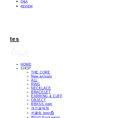
Q&A
REVIEW
tes
HOME
SHOP
THE CORE
New arrivals
ALL
RING
NECKLACE
BRACELET
EARRING & CUFF
OBJECT
BRASS item
개인결제창
커플링 best💍
💌Gift Packaging