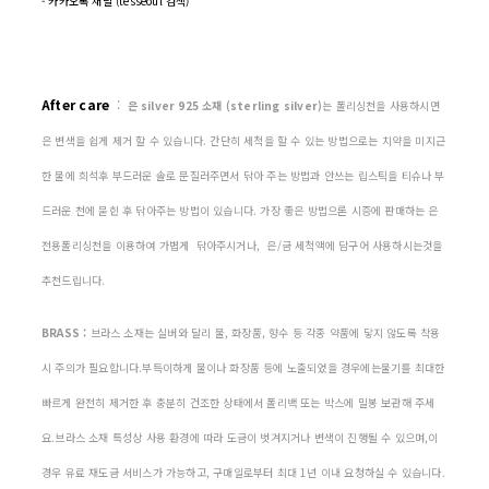
- 카카오톡 채널 (tesseoul 검색)
After care
:
은 silver 925 소재 (sterling silver)
는 폴리싱천을 사용하시면
은 변색을 쉽게 제거 할 수 있습니다. 간단히 세척을 할 수 있는 방법으로는 치약을 미지근
한 물에 희석후 부드러운 솔로 문질러주면서 닦아 주는 방법과 안쓰는 립스틱을 티슈나 부
드러운 천에 묻힌 후 닦아주는 방법이 있습니다. 가장 좋은 방법으론 시증에 판매하는 은
전용폴리싱천을 이용하여 가볍게 닦아주시거나, 은/금 세척액에 담구어 사용하시는것을
추천드립니다.
BRASS :
브라스 소재는 실버와 달리 물, 화장품, 향수 등 각종 약품에 닿지 않도록 착용
시 주의가 필요합니다.부득이하게 물이나 화장품 등에 노출되었을 경우에는물기를 최대한
빠르게 완전히 제거한 후 충분히 건조한 상태에서 폴리백 또는 박스에 밀봉 보관해 주세
요.브라스 소재 특성상 사용 환경에 따라 도금이 벗겨지거나 변색이 진행될 수 있으며,이
경우 유료 재도금 서비스가 가능하고, 구매일로부터 최대 1년 이내 요청하실 수 있습니다.