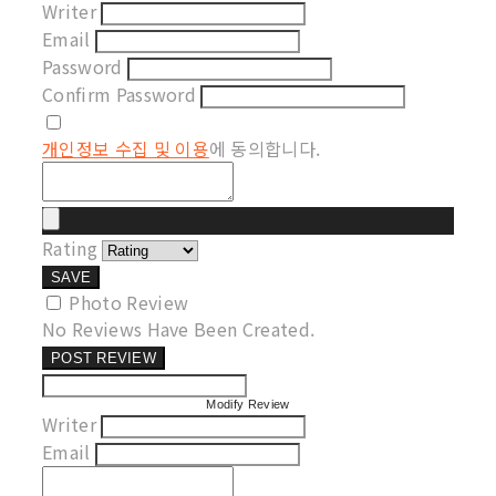
Writer
Email
Password
Confirm Password
개인정보 수집 및 이용
에 동의합니다.
Rating
SAVE
Photo Review
No Reviews Have Been Created.
POST REVIEW
Modify Review
Writer
Email