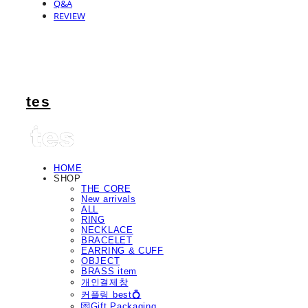
Q&A
REVIEW
tes
HOME
SHOP
THE CORE
New arrivals
ALL
RING
NECKLACE
BRACELET
EARRING & CUFF
OBJECT
BRASS item
개인결제창
커플링 best💍
💌Gift Packaging