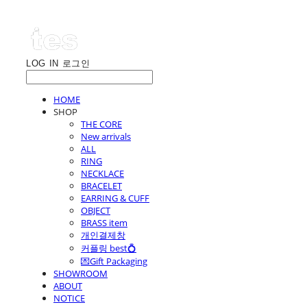
LOG IN
로그인
HOME
SHOP
THE CORE
New arrivals
ALL
RING
NECKLACE
BRACELET
EARRING & CUFF
OBJECT
BRASS item
개인결제창
커플링 best💍
💌Gift Packaging
SHOWROOM
ABOUT
NOTICE