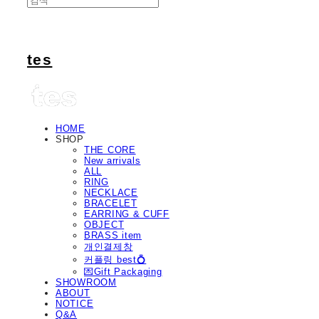
tes
HOME
SHOP
THE CORE
New arrivals
ALL
RING
NECKLACE
BRACELET
EARRING & CUFF
OBJECT
BRASS item
개인결제창
커플링 best💍
💌Gift Packaging
SHOWROOM
ABOUT
NOTICE
Q&A