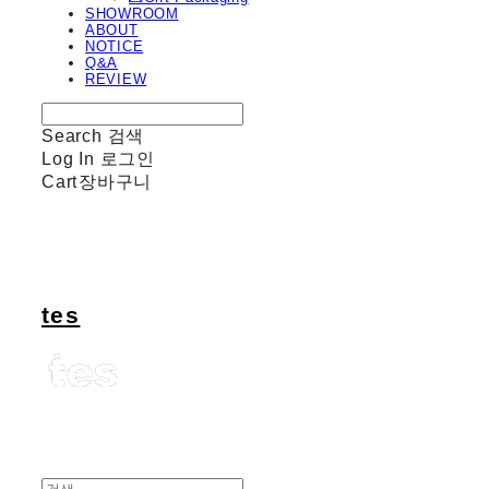
SHOWROOM
ABOUT
NOTICE
Q&A
REVIEW
Search
검색
Log In
로그인
Cart
장바구니
tes