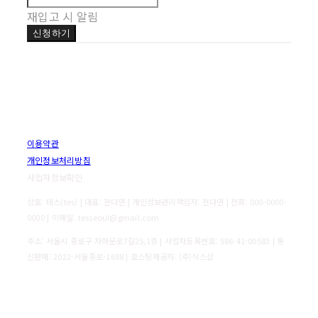
재입고 시 알림
신청하기
이용약관
개인정보처리방침
사업자정보확인
상호: 테스(tes) | 대표: 전다연 | 개인정보관리책임자: 전다연 | 전화: 000-0000-
0000 | 이메일: tesseoul@gmail.com
주소: 서울시 종로구 자하문로7길25,1층 | 사업자등록번호:
586-41-00583
| 통
신판매:
2022-서울종로-1688
| 호스팅제공자: (주)식스샵