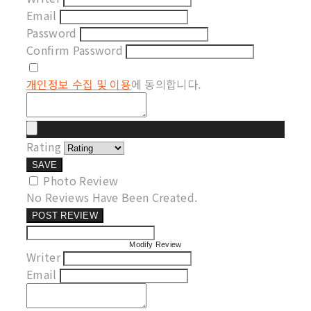
Email
Password
Confirm Password
개인정보 수집 및 이용
에 동의합니다.
Rating
SAVE
Photo Review
No Reviews Have Been Created.
POST REVIEW
Modify Review
Writer
Email