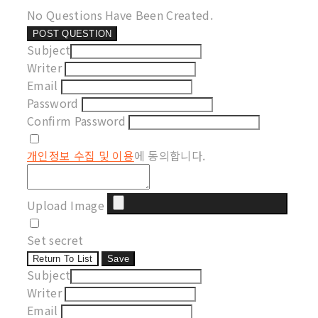
No Questions Have Been Created.
POST QUESTION
Subject
Writer
Email
Password
Confirm Password
개인정보 수집 및 이용
에 동의합니다.
Upload Image
Set secret
Return To List
Save
Subject
Writer
Email