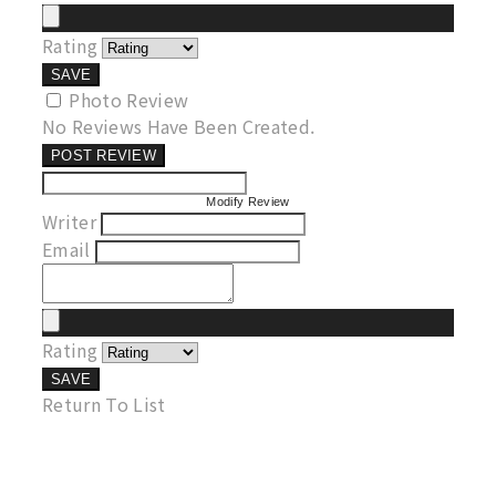
Rating
SAVE
Photo Review
No Reviews Have Been Created.
POST REVIEW
Modify Review
Writer
Email
Rating
SAVE
Return To List