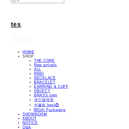
tes
HOME
SHOP
THE CORE
New arrivals
ALL
RING
NECKLACE
BRACELET
EARRING & CUFF
OBJECT
BRASS item
개인결제창
커플링 best💍
💌Gift Packaging
SHOWROOM
ABOUT
NOTICE
Q&A