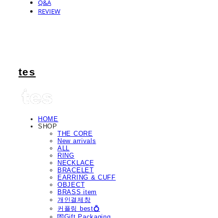
Q&A
REVIEW
tes
HOME
SHOP
THE CORE
New arrivals
ALL
RING
NECKLACE
BRACELET
EARRING & CUFF
OBJECT
BRASS item
개인결제창
커플링 best💍
💌Gift Packaging