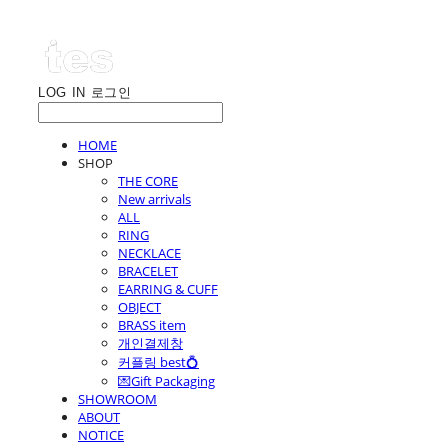
LOG IN
로그인
HOME
SHOP
THE CORE
New arrivals
ALL
RING
NECKLACE
BRACELET
EARRING & CUFF
OBJECT
BRASS item
개인결제창
커플링 best💍
💌Gift Packaging
SHOWROOM
ABOUT
NOTICE