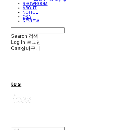
SHOWROOM
ABOUT
NOTICE
Q&A
REVIEW
Search
검색
Log In
로그인
Cart
장바구니
tes