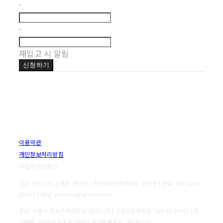
-
-
재입고 시 알림
신청하기
이용약관
개인정보처리방침
사업자정보확인
상호: 테스(tes) | 대표: 전다연 | 개인정보관리책임자: 전다연 | 전화: 000-0000-
0000 | 이메일: tesseoul@gmail.com
주소: 서울시 종로구 자하문로7길25,1층 | 사업자등록번호:
586-41-00583
| 통
신판매:
2022-서울종로-1688
| 호스팅제공자: (주)식스샵