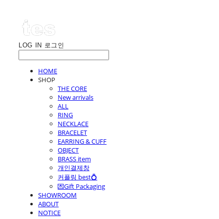
LOG IN
로그인
HOME
SHOP
THE CORE
New arrivals
ALL
RING
NECKLACE
BRACELET
EARRING & CUFF
OBJECT
BRASS item
개인결제창
커플링 best💍
💌Gift Packaging
SHOWROOM
ABOUT
NOTICE