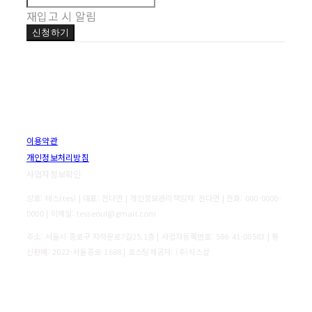
재입고 시 알림
신청하기
이용약관
개인정보처리방침
사업자정보확인
상호: 테스(tes) | 대표: 전다연 | 개인정보관리책임자: 전다연 | 전화: 000-0000-
0000 | 이메일: tesseoul@gmail.com
주소: 서울시 종로구 자하문로7길25,1층 | 사업자등록번호:
586-41-00583
| 통
신판매:
2022-서울종로-1688
| 호스팅제공자: (주)식스샵