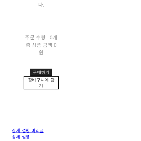
다.
주문 수량
0개
총 상품 금액
0
원
구매하기
장바구니에 담
기
상세 설명 머리글
상세 설명