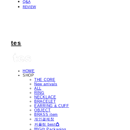
Q&A
REVIEW
tes
HOME
SHOP
THE CORE
New arrivals
ALL
RING
NECKLACE
BRACELET
EARRING & CUFF
OBJECT
BRASS item
개인결제창
커플링 best💍
💌Gift Packaging