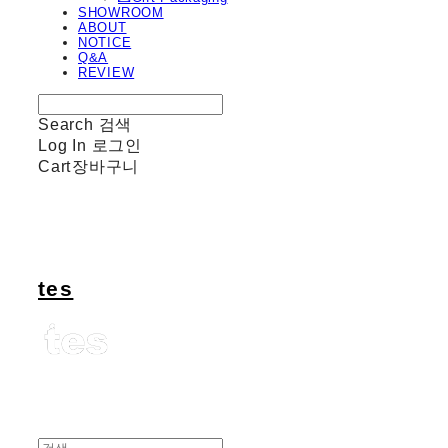
SHOWROOM
ABOUT
NOTICE
Q&A
REVIEW
Search
검색
Log In
로그인
Cart
장바구니
tes