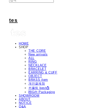
tes
HOME
SHOP
THE CORE
New arrivals
ALL
RING
NECKLACE
BRACELET
EARRING & CUFF
OBJECT
BRASS item
개인결제창
커플링 best💍
💌Gift Packaging
SHOWROOM
ABOUT
NOTICE
Q&A