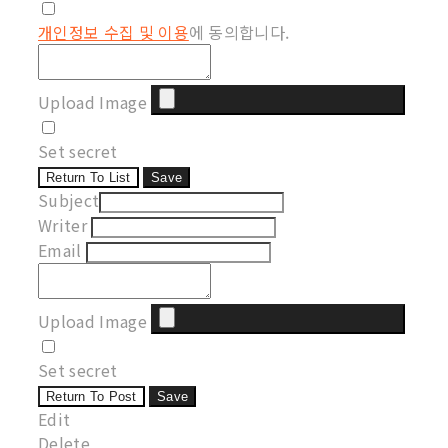
개인정보 수집 및 이용
에 동의합니다.
Upload Image
Set secret
Return To List
Save
Subject
Writer
Email
Upload Image
Set secret
Return To Post
Save
Edit
Delete