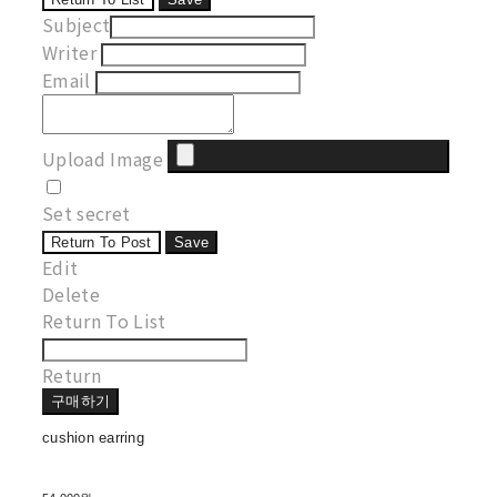
Subject
Writer
Email
Upload Image
Set secret
Return To Post
Save
Edit
Delete
Return To List
Return
구매하기
cushion earring