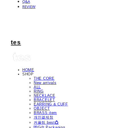
Q&A
REVIEW
tes
HOME
SHOP
THE CORE
New arrivals
ALL
RING
NECKLACE
BRACELET
EARRING & CUFF
OBJECT
BRASS item
개인결제창
커플링 best💍
💌Gift Packaging