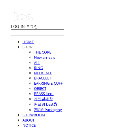
LOG IN
로그인
HOME
SHOP
THE CORE
New arrivals
ALL
RING
NECKLACE
BRACELET
EARRING & CUFF
OBJECT
BRASS item
개인결제창
커플링 best💍
💌Gift Packaging
SHOWROOM
ABOUT
NOTICE