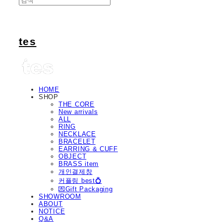
tes
HOME
SHOP
THE CORE
New arrivals
ALL
RING
NECKLACE
BRACELET
EARRING & CUFF
OBJECT
BRASS item
개인결제창
커플링 best💍
💌Gift Packaging
SHOWROOM
ABOUT
NOTICE
Q&A