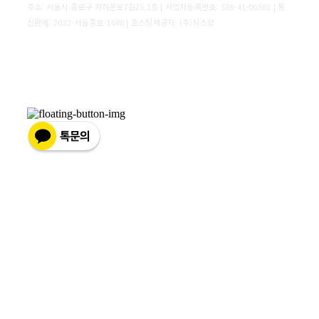
주소: 서울시 종로구 자하문로7길25,1층 | 사업자등록번호:
586-41-00583
| 통
신판매:
2022-서울종로-1688
| 호스팅제공자: (주)식스샵