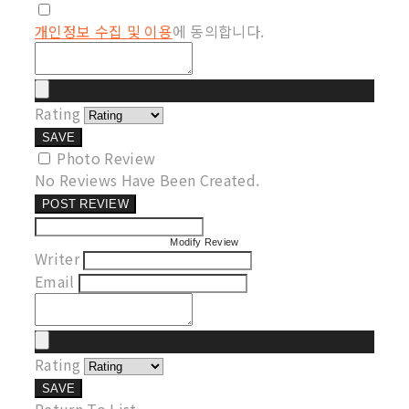
개인정보 수집 및 이용
에 동의합니다.
Rating
SAVE
Photo Review
No Reviews Have Been Created.
POST REVIEW
Modify Review
Writer
Email
Rating
SAVE