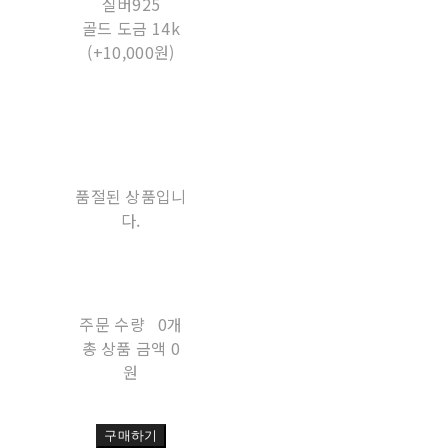
실버925
골드 도금 14k
(+10,000원)
품절된 상품입니
다.
주문 수량
0개
총 상품 금액
0
원
구매하기