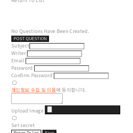
Return To List
No Questions Have Been Created.
POST QUESTION
Subject
Writer
Email
Password
Confirm Password
개인정보 수집 및 이용
에 동의합니다.
Upload Image
Set secret
Return To List
Save