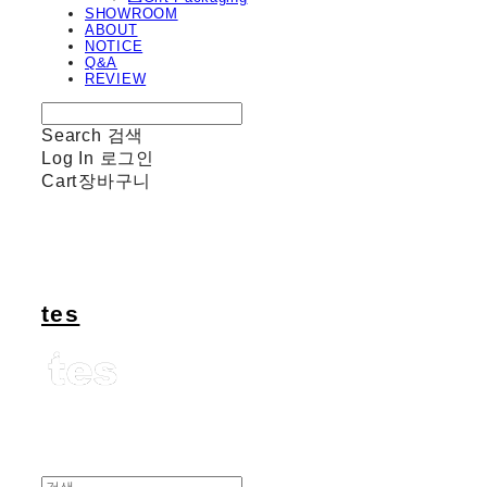
SHOWROOM
ABOUT
NOTICE
Q&A
REVIEW
Search
검색
Log In
로그인
Cart
장바구니
tes