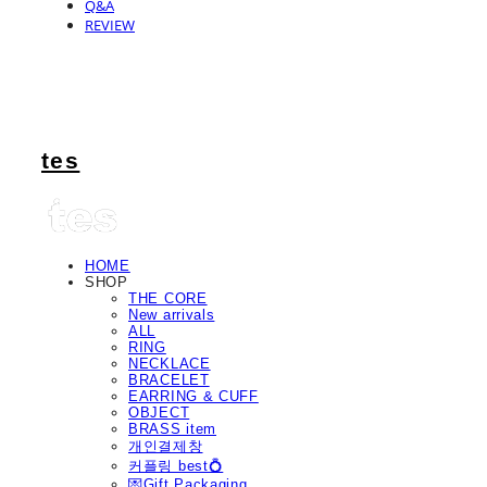
Q&A
REVIEW
tes
HOME
SHOP
THE CORE
New arrivals
ALL
RING
NECKLACE
BRACELET
EARRING & CUFF
OBJECT
BRASS item
개인결제창
커플링 best💍
💌Gift Packaging