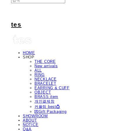
tes
HOME
SHOP
THE CORE
New arrivals
ALL
RING
NECKLACE
BRACELET
EARRING & CUFF
OBJECT
BRASS item
개인결제창
커플링 best💍
💌Gift Packaging
SHOWROOM
ABOUT
NOTICE
Q&A