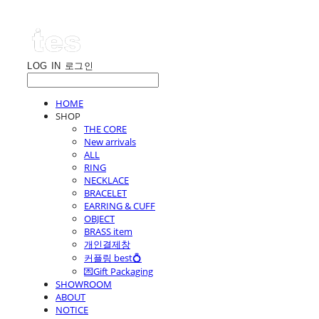
LOG IN
로그인
HOME
SHOP
THE CORE
New arrivals
ALL
RING
NECKLACE
BRACELET
EARRING & CUFF
OBJECT
BRASS item
개인결제창
커플링 best💍
💌Gift Packaging
SHOWROOM
ABOUT
NOTICE