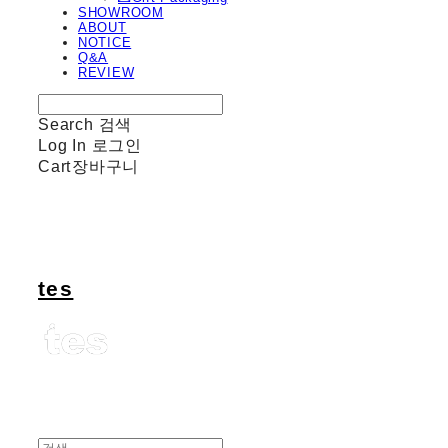
SHOWROOM
ABOUT
NOTICE
Q&A
REVIEW
Search
검색
Log In
로그인
Cart
장바구니
tes