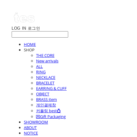
LOG IN
로그인
HOME
SHOP
THE CORE
New arrivals
ALL
RING
NECKLACE
BRACELET
EARRING & CUFF
OBJECT
BRASS item
개인결제창
커플링 best💍
💌Gift Packaging
SHOWROOM
ABOUT
NOTICE