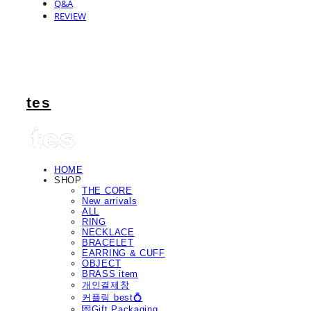
Q&A
REVIEW
tes
HOME
SHOP
THE CORE
New arrivals
ALL
RING
NECKLACE
BRACELET
EARRING & CUFF
OBJECT
BRASS item
개인결제창
커플링 best💍
💌Gift Packaging