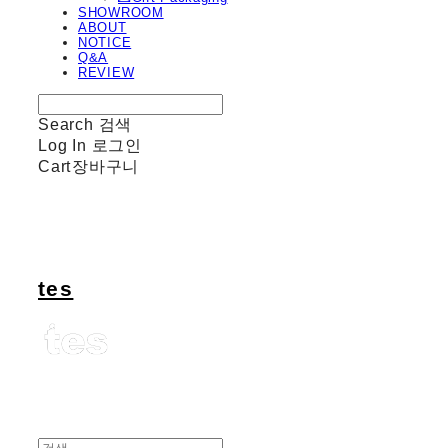
SHOWROOM
ABOUT
NOTICE
Q&A
REVIEW
Search
검색
Log In
로그인
Cart
장바구니
tes