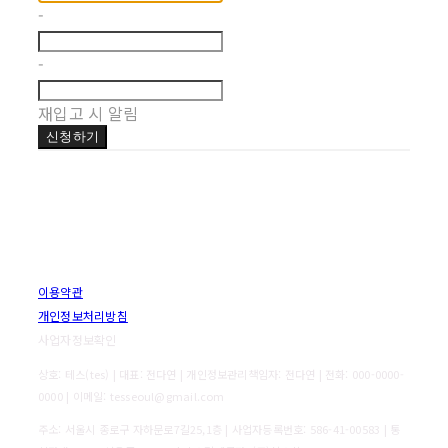
-
-
재입고 시 알림
신청하기
이용약관
개인정보처리방침
사업자정보확인
상호: 테스(tes) | 대표: 전다연 | 개인정보관리책임자: 전다연 | 전화: 000-0000-
0000 | 이메일: tesseoul@gmail.com
주소: 서울시 종로구 자하문로7길25,1층 | 사업자등록번호:
586-41-00583
| 통