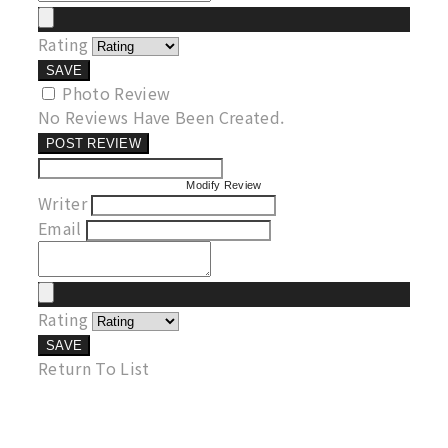
Rating
SAVE
Photo Review
No Reviews Have Been Created.
POST REVIEW
Modify Review
Writer
Email
Rating
SAVE
Return To List