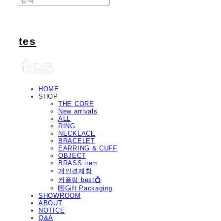
tes
HOME
SHOP
THE CORE
New arrivals
ALL
RING
NECKLACE
BRACELET
EARRING & CUFF
OBJECT
BRASS item
개인결제창
커플링 best💍
💌Gift Packaging
SHOWROOM
ABOUT
NOTICE
Q&A