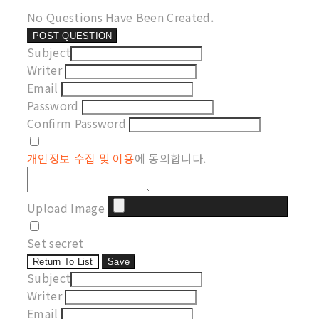
No Questions Have Been Created.
POST QUESTION
Subject
Writer
Email
Password
Confirm Password
개인정보 수집 및 이용
에 동의합니다.
Upload Image
Set secret
Return To List
Save
Subject
Writer
Email