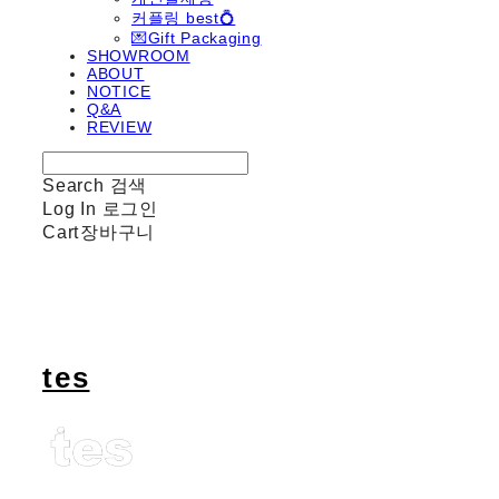
커플링 best💍
💌Gift Packaging
SHOWROOM
ABOUT
NOTICE
Q&A
REVIEW
Search
검색
Log In
로그인
Cart
장바구니
tes