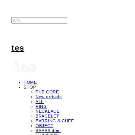
tes
HOME
SHOP
THE CORE
New arrivals
ALL
RING
NECKLACE
BRACELET
EARRING & CUFF
OBJECT
BRASS item