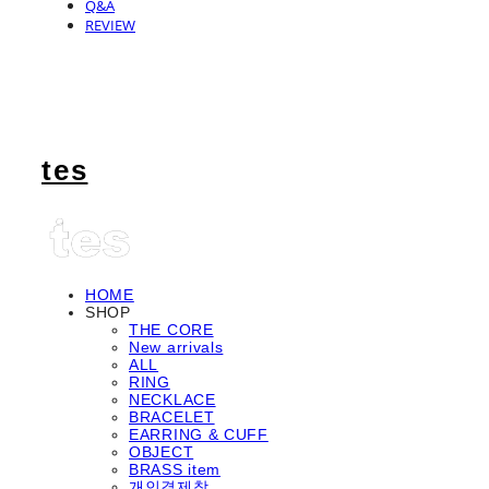
Q&A
REVIEW
tes
HOME
SHOP
THE CORE
New arrivals
ALL
RING
NECKLACE
BRACELET
EARRING & CUFF
OBJECT
BRASS item
개인결제창