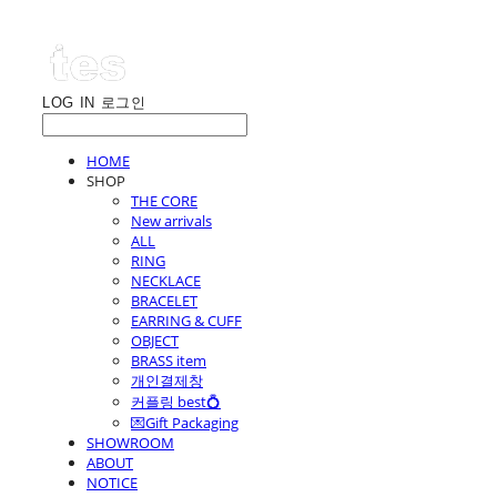
LOG IN
로그인
HOME
SHOP
THE CORE
New arrivals
ALL
RING
NECKLACE
BRACELET
EARRING & CUFF
OBJECT
BRASS item
개인결제창
커플링 best💍
💌Gift Packaging
SHOWROOM
ABOUT
NOTICE