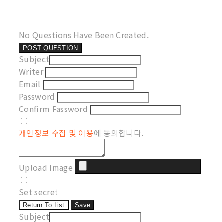
No Questions Have Been Created.
POST QUESTION
Subject
Writer
Email
Password
Confirm Password
개인정보 수집 및 이용
에 동의합니다.
Upload Image
Set secret
Return To List
Save
Subject