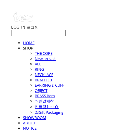
LOG IN
로그인
HOME
SHOP
THE CORE
New arrivals
ALL
RING
NECKLACE
BRACELET
EARRING & CUFF
OBJECT
BRASS item
개인결제창
커플링 best💍
💌Gift Packaging
SHOWROOM
ABOUT
NOTICE