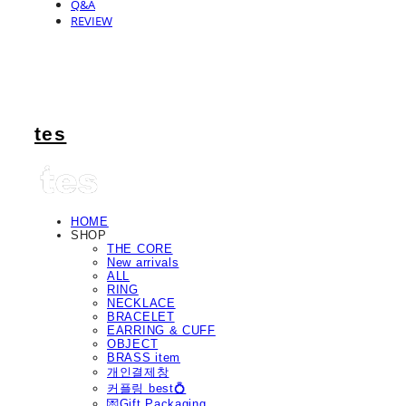
Q&A
REVIEW
tes
HOME
SHOP
THE CORE
New arrivals
ALL
RING
NECKLACE
BRACELET
EARRING & CUFF
OBJECT
BRASS item
개인결제창
커플링 best💍
💌Gift Packaging