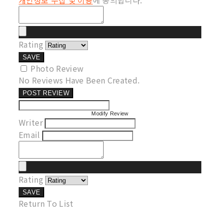
개인정보 수집 및 이용
에 동의합니다.
Rating
SAVE
Photo Review
No Reviews Have Been Created.
POST REVIEW
Modify Review
Writer
Email
Rating
SAVE
Return To List