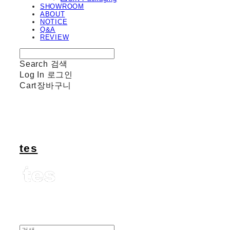
SHOWROOM
ABOUT
NOTICE
Q&A
REVIEW
Search
검색
Log In
로그인
Cart
장바구니
tes