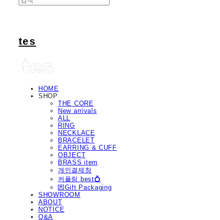
tes
HOME
SHOP
THE CORE
New arrivals
ALL
RING
NECKLACE
BRACELET
EARRING & CUFF
OBJECT
BRASS item
개인결제창
커플링 best💍
💌Gift Packaging
SHOWROOM
ABOUT
NOTICE
Q&A