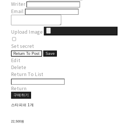
Writer
Email
Upload Image
Set secret
Return To Post
Save
Edit
Delete
Return To List
Return
구매하기
스타피쉬 1개
22,500원