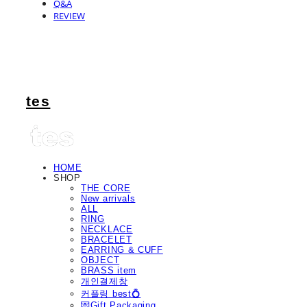
Q&A
REVIEW
tes
HOME
SHOP
THE CORE
New arrivals
ALL
RING
NECKLACE
BRACELET
EARRING & CUFF
OBJECT
BRASS item
개인결제창
커플링 best💍
💌Gift Packaging