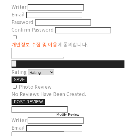
Writer
Email
Password
Confirm Password
개인정보 수집 및 이용
에 동의합니다.
Rating
SAVE
Photo Review
No Reviews Have Been Created.
POST REVIEW
Modify Review
Writer
Email