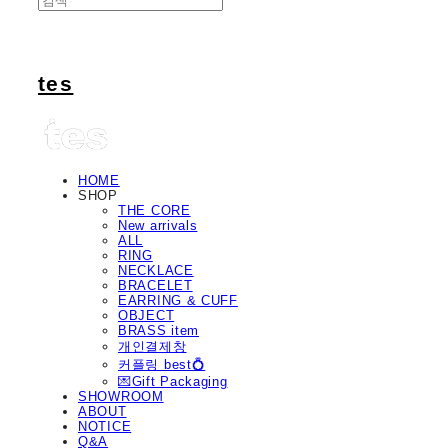
tes
HOME
SHOP
THE CORE
New arrivals
ALL
RING
NECKLACE
BRACELET
EARRING & CUFF
OBJECT
BRASS item
개인결제창
커플링 best💍
💌Gift Packaging
SHOWROOM
ABOUT
NOTICE
Q&A