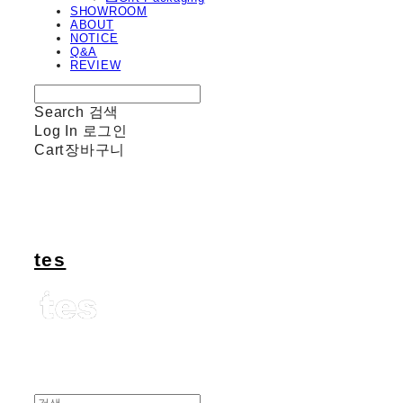
SHOWROOM
ABOUT
NOTICE
Q&A
REVIEW
Search
검색
Log In
로그인
Cart
장바구니
tes