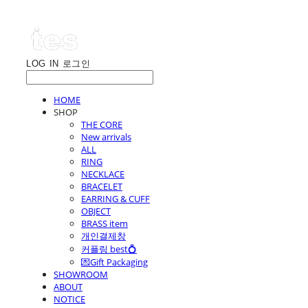
LOG IN
로그인
HOME
SHOP
THE CORE
New arrivals
ALL
RING
NECKLACE
BRACELET
EARRING & CUFF
OBJECT
BRASS item
개인결제창
커플링 best💍
💌Gift Packaging
SHOWROOM
ABOUT
NOTICE