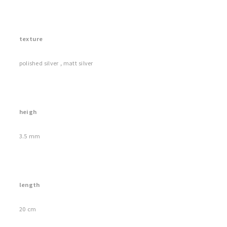
texture
polished silver , matt silver
heigh
3.5 mm
length
20 cm