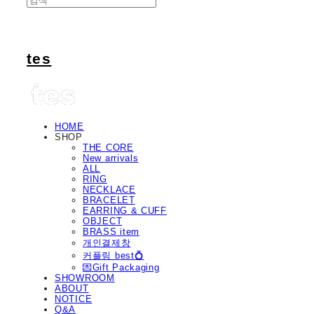
tes
HOME
SHOP
THE CORE
New arrivals
ALL
RING
NECKLACE
BRACELET
EARRING & CUFF
OBJECT
BRASS item
개인결제창
커플링 best💍
💌Gift Packaging
SHOWROOM
ABOUT
NOTICE
Q&A