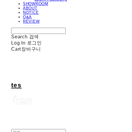
SHOWROOM
ABOUT
NOTICE
Q&A
REVIEW
Search
검색
Log In
로그인
Cart
장바구니
tes