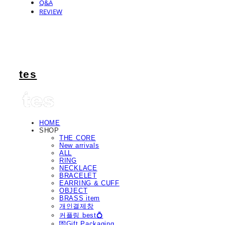
Q&A
REVIEW
tes
HOME
SHOP
THE CORE
New arrivals
ALL
RING
NECKLACE
BRACELET
EARRING & CUFF
OBJECT
BRASS item
개인결제창
커플링 best💍
💌Gift Packaging