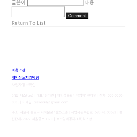
글쓴이
내용
Comment
Return To List
이용약관
개인정보처리방침
사업자정보확인
상호: 테스(tes) | 대표: 전다연 | 개인정보관리책임자: 전다연 | 전화: 000-0000-
0000 | 이메일: tesseoul@gmail.com
주소: 서울시 종로구 자하문로7길25,1층 | 사업자등록번호:
586-41-00583
| 통
신판매:
2022-서울종로-1688
| 호스팅제공자: (주)식스샵