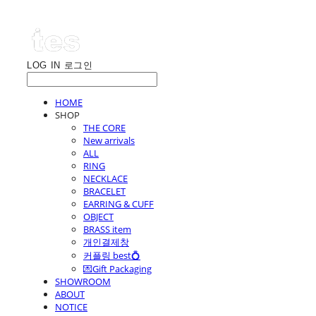
LOG IN
로그인
HOME
SHOP
THE CORE
New arrivals
ALL
RING
NECKLACE
BRACELET
EARRING & CUFF
OBJECT
BRASS item
개인결제창
커플링 best💍
💌Gift Packaging
SHOWROOM
ABOUT
NOTICE